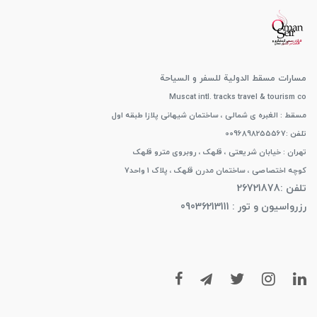
مسارات مسقط الدولیة للسفر و السیاحة
Muscat intl. tracks travel & tourism co
مسقط : الغبره ی شمالی ، ساختمان شیهانی پلازا طبقه اول
تلفن :0096898255567
تهران : خیابان شریعتی ، قلهک ، روبروی مترو قلهک
کوچه اختصاصی ، ساختمان مدرن قلهک ، پلاک 1 واحد7
تلفن :26721878
رزرواسیون و تور : 09036213111