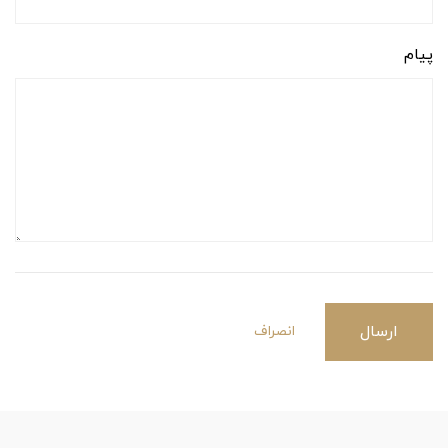
پیام
ارسال
انصراف